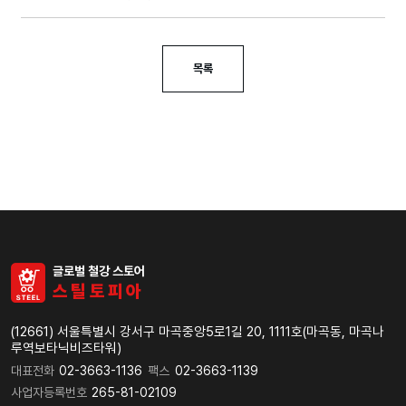
목록
글로벌 철강 스토어
스
틸
토
피
아
(12661) 서울특별시 강서구 마곡중앙5로1길 20, 1111호(마곡동, 마곡나
루역보타닉비즈타워)
대표전화
02-3663-1136
팩스
02-3663-1139
사업자등록번호
265-81-02109