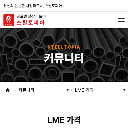
당신의 든든한 사업파트너, 스틸토피아
글로벌 철강 파트너
스
틸
토
피
아
STEELTOPIA
커뮤니티
커뮤니티
LME 가격
LME 가격