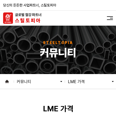
당신의 든든한 사업파트너, 스틸토피아
글로벌 철강 파트너
스
틸
토
피
아
STEELTOPIA
커뮤니티
커뮤니티
LME 가격
LME 가격