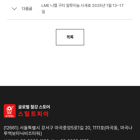
LME 니켈 구리 알루미늄 시세표 2025년 1월 13~17
다음글
일
목록
글로벌 철강 스토어
스
틸
토
피
아
(12661) 서울특별시 강서구 마곡중앙5로1길 20, 1111호(마곡동, 마곡나
루역보타닉비즈타워)